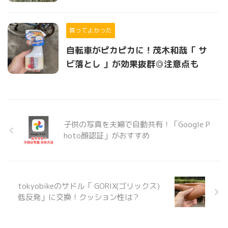
買ってよかった
自転車がピカピカに！茂木和哉「 サ
ビ落とし 」が効果抜群◎注意点も
子供の写真を夫婦で自動共有！「Google P
hoto顔認証」がおすすめ
tokyobikeのサドル「 GORIX(ゴリックス)
低反発」に交換！クッション性は？